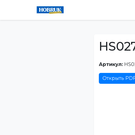
HS02
Артикул:
HS0
Открыть PD