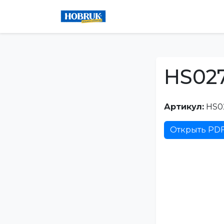
HS02
Артикул:
HS0
Открыть PD