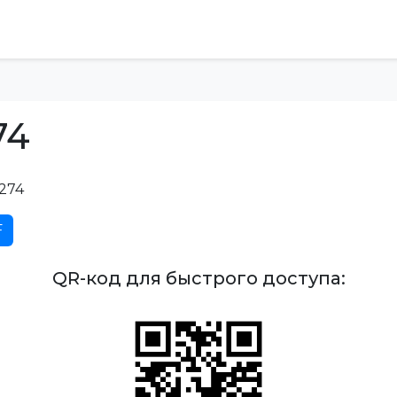
74
274
F
QR-код для быстрого доступа: