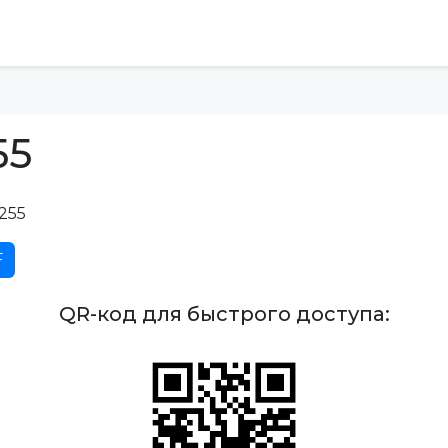
55
255
F
QR-код для быстрого доступа: