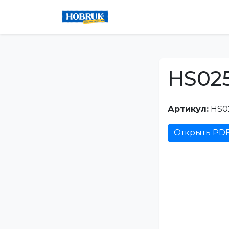
HS02
Артикул:
HS0
Открыть PD