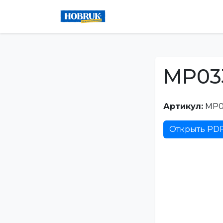
MP03
Артикул:
MP0
Открыть PD