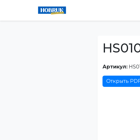
HS01
Артикул:
HS0
Открыть PD