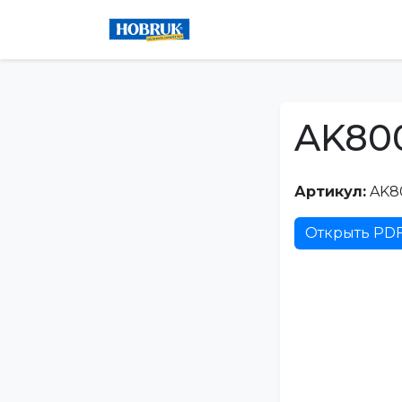
AK80
Артикул:
AK8
Открыть PD